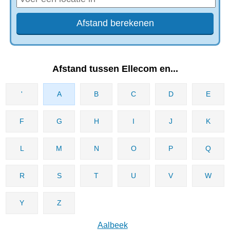
Afstand tussen Ellecom en...
'
A
B
C
D
E
F
G
H
I
J
K
L
M
N
O
P
Q
R
S
T
U
V
W
Y
Z
Aalbeek