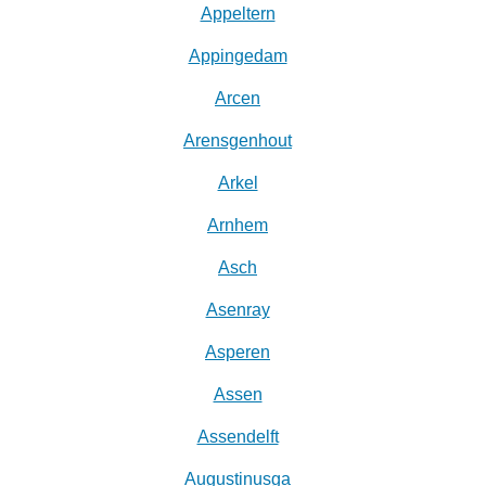
Appeltern
Appingedam
Arcen
Arensgenhout
Arkel
Arnhem
Asch
Asenray
Asperen
Assen
Assendelft
Augustinusga