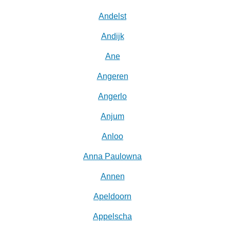
Andelst
Andijk
Ane
Angeren
Angerlo
Anjum
Anloo
Anna Paulowna
Annen
Apeldoorn
Appelscha