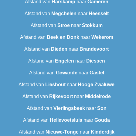
Afstand van
Harskamp
naar
Gameren
Afstand van
Megchelen
naar
Heesselt
Afstand van
Stroe
naar
Stokkum
Afstand van
Beek en Donk
naar
Wekerom
Afstand van
Dieden
naar
Brandevoort
Afstand van
Engelen
naar
Diessen
Afstand van
Gewande
naar
Gastel
Afstand van
Lieshout
naar
Hooge Zwaluwe
Afstand van
Rijkevoort
naar
Middelrode
Afstand van
Vierlingsbeek
naar
Son
Afstand van
Hellevoetsluis
naar
Gouda
Afstand van
Nieuwe-Tonge
naar
Kinderdijk