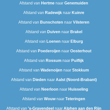
Afstand van
Hertme
naar
Genemuiden
Afstand van
Radewijk
naar
Kuinre
Afstand van
Bunschoten
naar
Vilsteren
Afstand van
Duiven
naar
Brakel
Afstand van
Loenen
naar
Elburg
Afstand van
Poederoijen
naar
Oosterhout
Afstand van
Rossum
naar
Puiflijk
Afstand van
Wadenoijen
naar
Stokkum
Afstand van
Dieden
naar
Aalst (Noord-Brabant)
Afstand van
Neerloon
naar
Huisseling
Afstand van
Wouw
naar
Teteringen
Afstand van
's-Gravendeel
naar
Alphen aan den Rijn