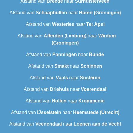
Afstand van
Breede
naar
Surhuisterveen
Afstand van
Schaapbulten
naar
Haren (Groningen)
Afstand van
Westerlee
naar
Ter Apel
Afstand van
Afferden (Limburg)
naar
Wirdum
(Groningen)
Afstand van
Panningen
naar
Bunde
Afstand van
Smakt
naar
Schinnen
Afstand van
Vaals
naar
Susteren
Afstand van
Driehuis
naar
Voerendaal
Afstand van
Holten
naar
Krommenie
Afstand van
IJsselstein
naar
Heemstede (Utrecht)
Afstand van
Veenendaal
naar
Loenen aan de Vecht