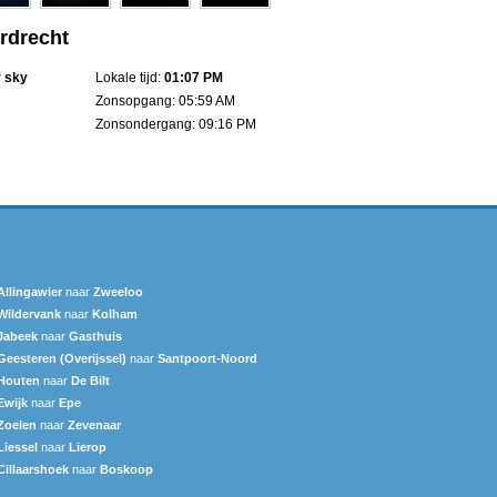
rdrecht
r sky
Lokale tijd:
01:07 PM
Zonsopgang: 05:59 AM
Zonsondergang: 09:16 PM
Allingawier
naar
Zweeloo
Wildervank
naar
Kolham
Jabeek
naar
Gasthuis
Geesteren (Overijssel)
naar
Santpoort-Noord
Houten
naar
De Bilt
Ewijk
naar
Epe
Zoelen
naar
Zevenaar
Liessel
naar
Lierop
Cillaarshoek
naar
Boskoop