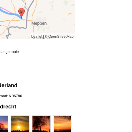
Leaflet
|
© OpenStreetMap
lange route.
derland
graad: 6.96786
drecht