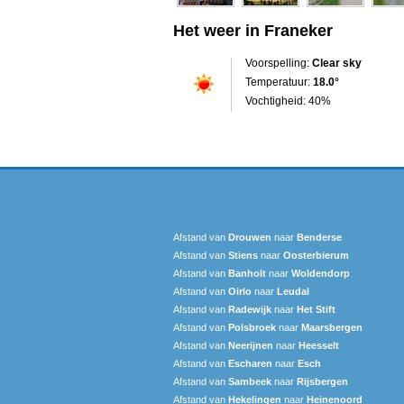
Het weer in Franeker
Voorspelling:
Clear sky
Temperatuur:
18.0°
Vochtigheid: 40%
Afstand van
Drouwen
naar
Benderse
Afstand van
Stiens
naar
Oosterbierum
Afstand van
Banholt
naar
Woldendorp
Afstand van
Oirlo
naar
Leudal‎
Afstand van
Radewijk
naar
Het Stift
Afstand van
Polsbroek
naar
Maarsbergen
Afstand van
Neerijnen
naar
Heesselt
Afstand van
Escharen
naar
Esch
Afstand van
Sambeek
naar
Rijsbergen
Afstand van
Hekelingen
naar
Heinenoord