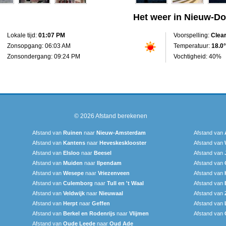
Het weer in Nieuw-Do
Lokale tijd:
01:07 PM
Voorspelling:
Clea
Zonsopgang: 06:03 AM
Temperatuur:
18.0°
Zonsondergang: 09:24 PM
Vochtigheid: 40%
© 2026
Afstand berekenen
Afstand van
Ruinen
naar
Nieuw-Amsterdam
Afstand van
Afstand van
Kantens
naar
Heveskesklooster‎
Afstand van
Afstand van
Elsloo
naar
Beesel
Afstand van
Afstand van
Muiden
naar
Ilpendam
Afstand van
Afstand van
Wesepe
naar
Vriezenveen
Afstand van
Afstand van
Culemborg
naar
Tull en 't Waal
Afstand van
Afstand van
Veldwijk
naar
Nieuwaal
Afstand van
Afstand van
Herpt
naar
Geffen
Afstand van
Afstand van
Berkel en Rodenrijs
naar
Vlijmen
Afstand van
Afstand van
Oude Leede
naar
Oud Ade