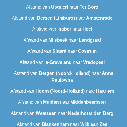
Afstand van
Usquert
naar
Ter Borg
Afstand van
Bergen (Limburg)
naar
Amstenrade
Afstand van
Ingber
naar
Heel
Afstand van
Milsbeek
naar
Landgraaf
Afstand van
Sittard
naar
Oostrum
Afstand van
's-Graveland
naar
Vredepeel
Afstand van
Bergen (Noord-Holland)
naar
Anna
Paulowna
Afstand van
Hoorn (Noord-Holland)
naar
Haarlem
Afstand van
Muiden
naar
Middenbeemster
Afstand van
Westzaan
naar
Nederhorst den Berg
Afstand van
Blankenham
naar
Wijk aan Zee