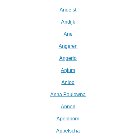
Andelst
Andijk
Ane
Angeren
Angerlo
Anjum
Anloo
Anna Paulowna
Annen
Apeldoorn
Appelscha