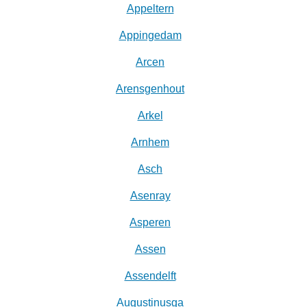
Appeltern
Appingedam
Arcen
Arensgenhout
Arkel
Arnhem
Asch
Asenray
Asperen
Assen
Assendelft
Augustinusga