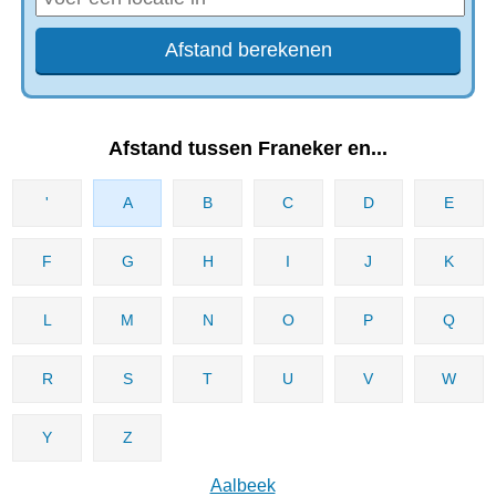
Afstand tussen Franeker en...
'
A
B
C
D
E
F
G
H
I
J
K
L
M
N
O
P
Q
R
S
T
U
V
W
Y
Z
Aalbeek