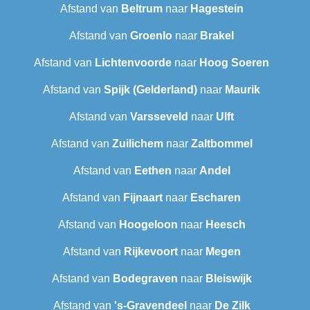
Afstand van
Beltrum
naar
Hagestein
Afstand van
Groenlo
naar
Brakel
Afstand van
Lichtenvoorde
naar
Hoog Soeren
Afstand van
Spijk (Gelderland)
naar
Maurik
Afstand van
Varsseveld
naar
Ulft
Afstand van
Zuilichem
naar
Zaltbommel
Afstand van
Eethen
naar
Andel
Afstand van
Fijnaart
naar
Escharen
Afstand van
Hoogeloon
naar
Heesch
Afstand van
Rijkevoort
naar
Megen
Afstand van
Bodegraven
naar
Bleiswijk
Afstand van
's-Gravendeel
naar
De Zilk