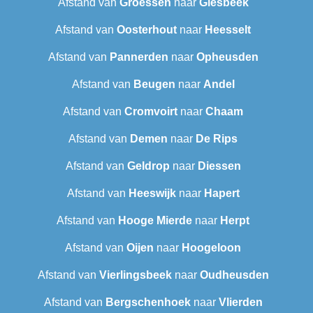
Afstand van
Groessen
naar
Giesbeek
Afstand van
Oosterhout
naar
Heesselt
Afstand van
Pannerden
naar
Opheusden
Afstand van
Beugen
naar
Andel
Afstand van
Cromvoirt
naar
Chaam
Afstand van
Demen
naar
De Rips
Afstand van
Geldrop
naar
Diessen
Afstand van
Heeswijk
naar
Hapert
Afstand van
Hooge Mierde
naar
Herpt
Afstand van
Oijen
naar
Hoogeloon
Afstand van
Vierlingsbeek
naar
Oudheusden
Afstand van
Bergschenhoek
naar
Vlierden