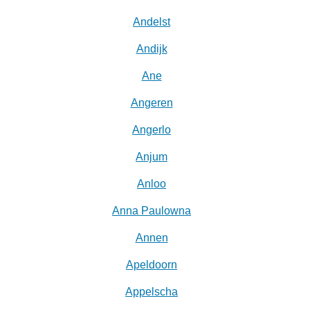
Andelst
Andijk
Ane
Angeren
Angerlo
Anjum
Anloo
Anna Paulowna
Annen
Apeldoorn
Appelscha