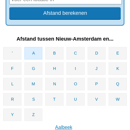
Afstand tussen Nieuw-Amsterdam en...
'
A
B
C
D
E
F
G
H
I
J
K
L
M
N
O
P
Q
R
S
T
U
V
W
Y
Z
Aalbeek