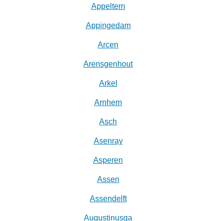
Appeltern
Appingedam
Arcen
Arensgenhout
Arkel
Arnhem
Asch
Asenray
Asperen
Assen
Assendelft
Augustinusga