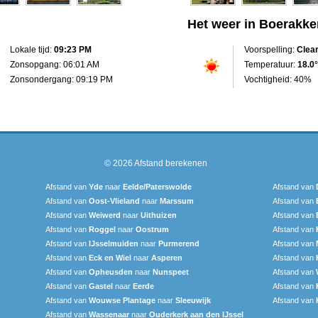
Het weer in Boerakke
Lokale tijd:
09:23 PM
Voorspelling:
Clea
Zonsopgang: 06:01 AM
Temperatuur:
18.0°
Zonsondergang: 09:19 PM
Vochtigheid: 40%
© 2026
Afstand berekenen
Afstand van
Yde
naar
Eelde/Paterswolde
Afstand van
Afstand van
Oost-Vlieland
naar
Marssum
Afstand van
Afstand van
Weiwerd
naar
Uithuizen
Afstand van
Afstand van
Roggel
naar
Oostrum
Afstand van
Afstand van
IJsselmuiden
naar
Purmerend
Afstand van
Afstand van
Eck en Wiel
naar
Asperen
Afstand van
Afstand van
Opheusden
naar
Nunspeet
Afstand van
Afstand van
Gastel
naar
Eerde
Afstand van
Afstand van
Wouwse Plantage
naar
Sleeuwijk
Afstand van
Afstand van
Wassenaar
naar
Ouderkerk aan den IJssel