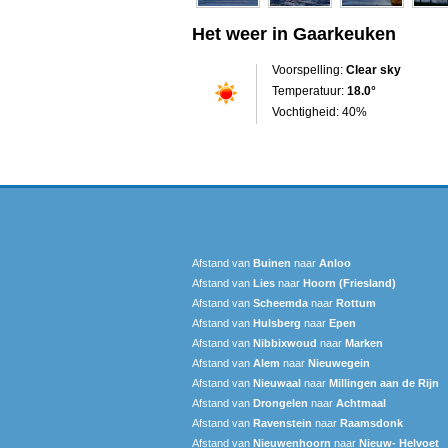
Het weer in Gaarkeuken
Voorspelling:
Clear sky
Temperatuur:
18.0°
Vochtigheid: 40%
Afstand van
Buinen
naar
Anloo
Afstand van
Lies
naar
Hoorn (Friesland)
Afstand van
Scheemda
naar
Rottum
Afstand van
Hulsberg
naar
Epen
Afstand van
Nibbixwoud
naar
Marken
Afstand van
Alem
naar
Nieuwegein
Afstand van
Nieuwaal
naar
Millingen aan de Rijn
Afstand van
Drongelen
naar
Achtmaal
Afstand van
Ravenstein
naar
Raamsdonk
Afstand van
Nieuwenhoorn
naar
Nieuw- Helvoet