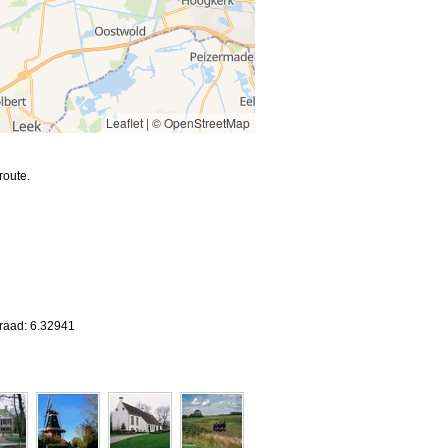
Leaflet
|
© OpenStreetMap
route.
d
graad: 6.32941