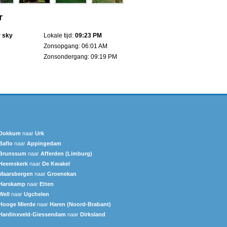
r
r sky
Lokale tijd:
09:23 PM
Zonsopgang: 06:01 AM
Zonsondergang: 09:19 PM
Dokkum
naar
Urk
Baflo
naar
Appingedam
Brunssum
naar
Afferden (Limburg)
Heemskerk
naar
De Kwakel
Maarsbergen
naar
Groenekan
Harskamp
naar
Etten
Well
naar
Ugchelen
Hooge Mierde
naar
Haren (Noord-Brabant)
Hardinxveld-Giessendam
naar
Dirksland