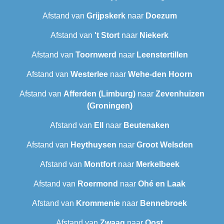
Afstand van
Grijpskerk
naar
Doezum
Afstand van
't Stort
naar
Niekerk
Afstand van
Toornwerd
naar
Leenstertillen‎
Afstand van
Westerlee
naar
Wehe-den Hoorn
Afstand van
Afferden (Limburg)
naar
Zevenhuizen
(Groningen)
Afstand van
Ell
naar
Beutenaken
Afstand van
Heythuysen
naar
Groot Welsden
Afstand van
Montfort
naar
Merkelbeek
Afstand van
Roermond
naar
Ohé en Laak
Afstand van
Krommenie
naar
Bennebroek
Afstand van
Zwaag
naar
Oost