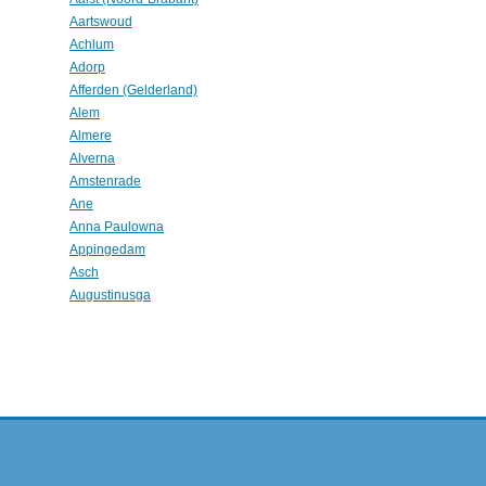
Aartswoud
Achlum
Adorp
Afferden (Gelderland)
Alem
Almere
Alverna
Amstenrade
Ane
Anna Paulowna
Appingedam
Asch
Augustinusga