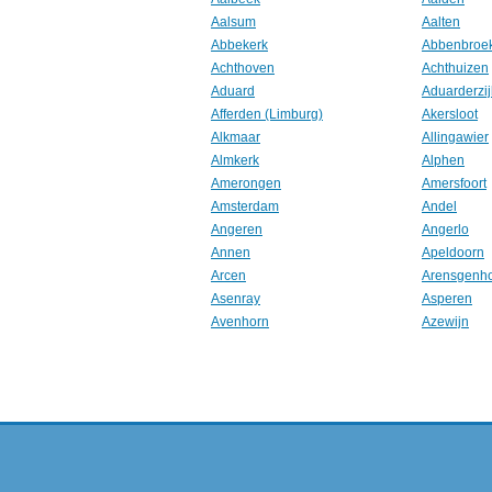
Aalsum
Aalten
Abbekerk
Abbenbroe
Achthoven
Achthuizen
Aduard
Aduarderzij
Afferden (Limburg)
Akersloot
Alkmaar
Allingawier
Almkerk
Alphen
Amerongen
Amersfoort
Amsterdam
Andel
Angeren
Angerlo
Annen
Apeldoorn
Arcen
Arensgenh
Asenray
Asperen
Avenhorn
Azewijn