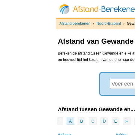
Afstand berekenen
›
Noord-Brabant
›
Gew
Afstand van Gewande 
Bereken de afstand tussen Gewande en elke and
en hoeveel tijd het kost om van de ene naar d
Afstand tussen Gewande en...
'
A
B
C
D
E
F
Aalbeek
Aalden