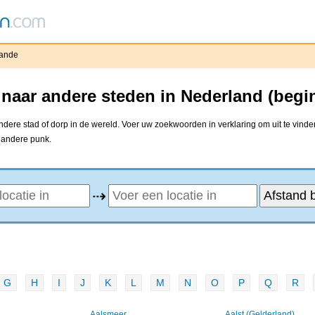
ande
naar andere steden in Nederland (begi
ere stad of dorp in de wereld. Voer uw zoekwoorden in verklaring om uit te vinde
e andere punk.
⇢
G
H
I
J
K
L
M
N
O
P
Q
R
Aalsmeer
Aalst (Gelderland)