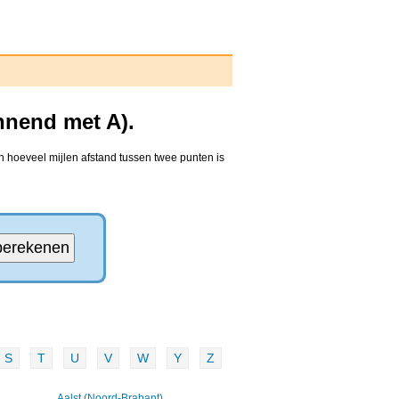
nnend met A).
n hoeveel mijlen afstand tussen twee punten is
S
T
U
V
W
Y
Z
Aalst (Noord-Brabant)