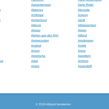
Aarlanderveen
Aarle-Rixtel
k
Abbenes
Abcoude
Achtmaal
Acquoy
l
Aerdenhout
Aerdt
Akkrum
Alblasserdam
Almelo
Almen
Alphen aan den Rijn
Altforst
Ammerzoden
Amstelveen
Andelst
Andijk
Anjum
Anloo
Appelscha
Appeltern
out
Arkel
Arnhem
Assen
Assendelft
© 2026
Afstand berekenen