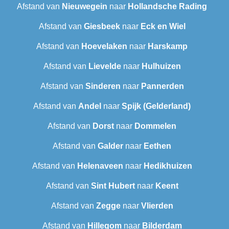
Afstand van
Nieuwegein
naar
Hollandsche Rading
Afstand van
Giesbeek
naar
Eck en Wiel
Afstand van
Hoevelaken
naar
Harskamp
Afstand van
Lievelde
naar
Hulhuizen
Afstand van
Sinderen
naar
Pannerden
Afstand van
Andel
naar
Spijk (Gelderland)
Afstand van
Dorst
naar
Dommelen
Afstand van
Galder
naar
Eethen
Afstand van
Helenaveen
naar
Hedikhuizen
Afstand van
Sint Hubert
naar
Keent
Afstand van
Zegge
naar
Vlierden
Afstand van
Hillegom
naar
Bilderdam