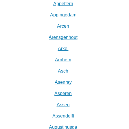
Appeltern
Appingedam
Arcen
Arensgenhout
Arkel
Arnhem
Asch
Asenray
Asperen
Assen
Assendelft
Augustinusga