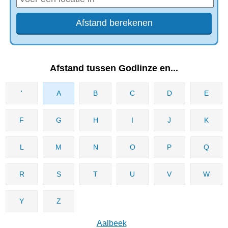
Afstand tussen Godlinze en...
'
A
B
C
D
E
F
G
H
I
J
K
L
M
N
O
P
Q
R
S
T
U
V
W
Y
Z
Aalbeek