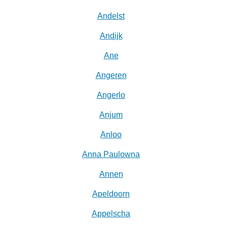
Andelst
Andijk
Ane
Angeren
Angerlo
Anjum
Anloo
Anna Paulowna
Annen
Apeldoorn
Appelscha