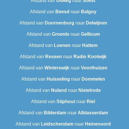
Afstand van
Uitweg
naar
Soest
Afstand van
Beesd
naar
Balgoy
Afstand van
Doornenburg
naar
Delwijnen
Afstand van
Groenlo
naar
Gellicum
Afstand van
Loenen
naar
Hattem
Afstand van
Ressen
naar
Radio Kootwijk
Afstand van
Winterswijk
naar
Voorthuizen
Afstand van
Huisseling
naar
Dommelen
Afstand van
Nuland
naar
Nistelrode
Afstand van
Stiphout
naar
Riel
Afstand van
Bilderdam
naar
Alblasserdam
Afstand van
Leidschendam
naar
Heinenoord