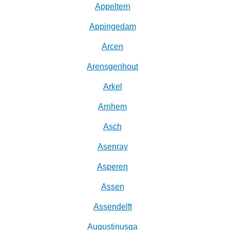
Appeltern
Appingedam
Arcen
Arensgenhout
Arkel
Arnhem
Asch
Asenray
Asperen
Assen
Assendelft
Augustinusga