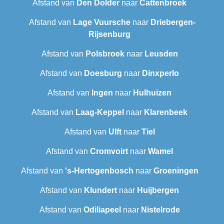
Afstand van
Den Dolder
naar
Cattenbroek
Afstand van
Lage Vuursche
naar
Driebergen-
Rijsenburg
Afstand van
Polsbroek
naar
Leusden
Afstand van
Doesburg
naar
Dinxperlo
Afstand van
Ingen
naar
Hulhuizen
Afstand van
Laag-Keppel
naar
Klarenbeek
Afstand van
Ulft
naar
Tiel
Afstand van
Cromvoirt
naar
Wamel
Afstand van
's-Hertogenbosch
naar
Groeningen
Afstand van
Klundert
naar
Huijbergen
Afstand van
Odiliapeel
naar
Nistelrode