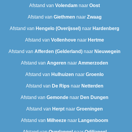
Afstand van
Volendam
naar
Oost
Afstand van
Giethmen
naar
Zwaag
Afstand van
Hengelo (Overijssel)
naar
Hardenberg
Afstand van
Vollenhove
naar
Hertme
Afstand van
Afferden (Gelderland)
naar
Nieuwegein
Afstand van
Angeren
naar
Ammerzoden
Afstand van
Hulhuizen
naar
Groenlo
Afstand van
De Rips
naar
Netterden
Afstand van
Gemonde
naar
Den Dungen
Afstand van
Herpt
naar
Groeningen
Afstand van
Milheeze
naar
Langenboom
Afstand van
Overlangel
naar
Odiliapeel