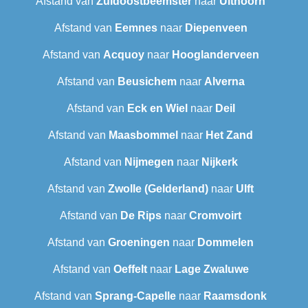
Afstand van
Zuidoostbeemster
naar
Uithoorn
Afstand van
Eemnes
naar
Diepenveen
Afstand van
Acquoy
naar
Hooglanderveen
Afstand van
Beusichem
naar
Alverna
Afstand van
Eck en Wiel
naar
Deil
Afstand van
Maasbommel
naar
Het Zand
Afstand van
Nijmegen
naar
Nijkerk
Afstand van
Zwolle (Gelderland)
naar
Ulft
Afstand van
De Rips
naar
Cromvoirt
Afstand van
Groeningen
naar
Dommelen
Afstand van
Oeffelt
naar
Lage Zwaluwe
Afstand van
Sprang-Capelle
naar
Raamsdonk