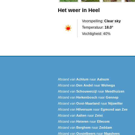
Het weer in Heel
Voorspelling:
Clear sky
Temperatuur:
18.0°
Vochtigheid: 40%
Afstand van
Achlum
naar
Aalsum
Afstand van
Den Andel
naar
Wolvega
Afstand van
Schouwerzijl
naar
Meedhuizen
Afstand van
Herkenbosch
naar
Gennep
Afstand van
Oost-Maarland
naar
Nijswiller
Afstand van
Hilversum
naar
Egmond aan Zee
Afstand van
Aalten
naar
Zeist
Afstand van
Heteren
naar
Ellecom
Afstand van
Berghem
naar
Zeddam
Afstand van
Oostelbeers
naar
Maashees