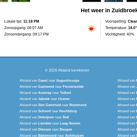
Het weer in Zuidbroe
Lokale tijd:
11:18 PM
Voorspelling:
Clea
Zonsopgang: 06:07 AM
Temperatuur:
18.0°
Zonsondergang: 09:17 PM
Vochtigheid: 40%
© 2026
Afstand berekenen
Afstand van
Gaast
naar
Augustinusga
Afstand van
Afstand van
Garnwerd
naar
Finsterwolde
Afstand van
Afstand van
Asenray
naar
Tolbert
Afstand van
Afstand van
Jabeek
naar
IJzeren
Afstand van
Afstand van
Sint Geertruid
naar
Roermond
Afstand van
Afstand van
Schoorl
naar
Hoofddorp
Afstand van
Afstand van
Delwijnen
naar
Deil
Afstand van
Afstand van
Lienden
naar
Laag-Soeren
Afstand van
Afstand van
Diessen
naar
Beugen
Afstand van
Afstand van
Battenoord
naar
Achthuizen
Afstand van