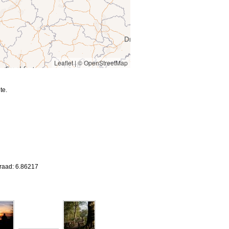
Leaflet
|
© OpenStreetMap
te.
d
graad: 6.86217