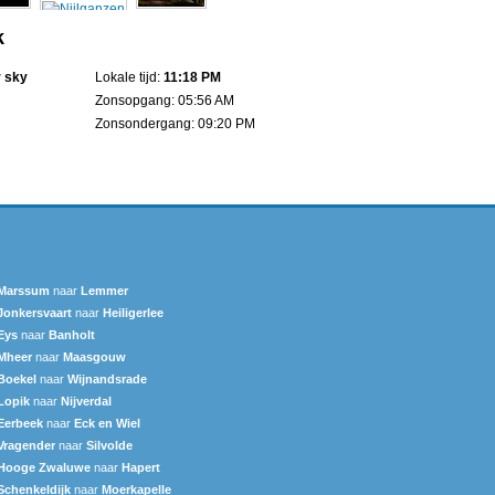
k
r sky
Lokale tijd:
11:18 PM
Zonsopgang: 05:56 AM
Zonsondergang: 09:20 PM
Marssum
naar
Lemmer
Jonkersvaart
naar
Heiligerlee
Eys
naar
Banholt
Mheer
naar
Maasgouw
Boekel
naar
Wijnandsrade
Lopik
naar
Nijverdal
Eerbeek
naar
Eck en Wiel
Vragender
naar
Silvolde
Hooge Zwaluwe
naar
Hapert
Schenkeldijk
naar
Moerkapelle