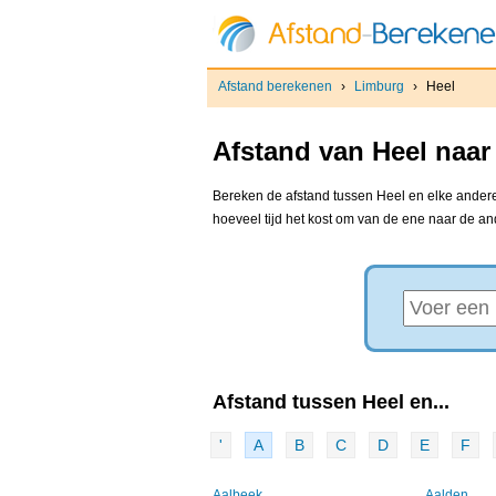
Afstand berekenen
›
Limburg
›
Heel
Afstand van Heel naar
Bereken de afstand tussen Heel en elke andere 
hoeveel tijd het kost om van de ene naar de a
Afstand tussen Heel en...
'
A
B
C
D
E
F
Aalbeek
Aalden