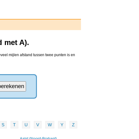
 met A).
veel mijlen afstand tussen twee punten is en
S
T
U
V
W
Y
Z
Aalst (Noord-Brabant)