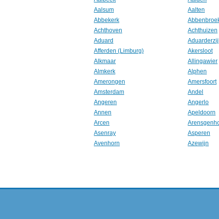
Aalsum
Aalten
Abbekerk
Abbenbroe
Achthoven
Achthuizen
Aduard
Aduarderzij
Afferden (Limburg)
Akersloot
Alkmaar
Allingawier
Almkerk
Alphen
Amerongen
Amersfoort
Amsterdam
Andel
Angeren
Angerlo
Annen
Apeldoorn
Arcen
Arensgenh
Asenray
Asperen
Avenhorn
Azewijn