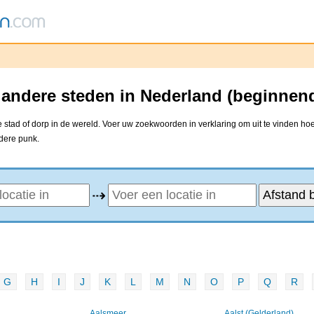
 andere steden in Nederland (beginnend
stad of dorp in de wereld. Voer uw zoekwoorden in verklaring om uit te vinden hoe
ndere punk.
⇢
G
H
I
J
K
L
M
N
O
P
Q
R
Aalsmeer
Aalst (Gelderland)