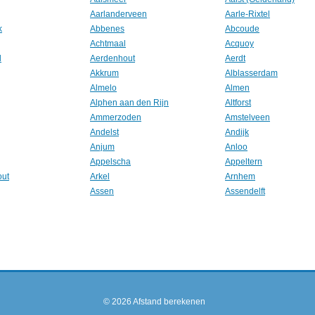
Aarlanderveen
Aarle-Rixtel
k
Abbenes
Abcoude
Achtmaal
Acquoy
l
Aerdenhout
Aerdt
Akkrum
Alblasserdam
Almelo
Almen
Alphen aan den Rijn
Altforst
Ammerzoden
Amstelveen
Andelst
Andijk
Anjum
Anloo
Appelscha
Appeltern
out
Arkel
Arnhem
Assen
Assendelft
© 2026
Afstand berekenen