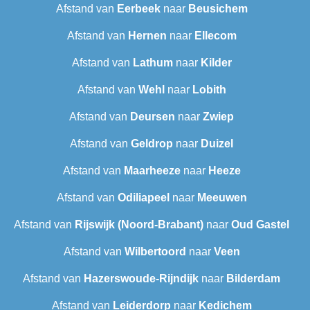
Afstand van
Eerbeek
naar
Beusichem
Afstand van
Hernen
naar
Ellecom
Afstand van
Lathum
naar
Kilder
Afstand van
Wehl
naar
Lobith
Afstand van
Deursen
naar
Zwiep
Afstand van
Geldrop
naar
Duizel
Afstand van
Maarheeze
naar
Heeze
Afstand van
Odiliapeel
naar
Meeuwen
Afstand van
Rijswijk (Noord-Brabant)
naar
Oud Gastel
Afstand van
Wilbertoord
naar
Veen
Afstand van
Hazerswoude-Rijndijk
naar
Bilderdam
Afstand van
Leiderdorp
naar
Kedichem