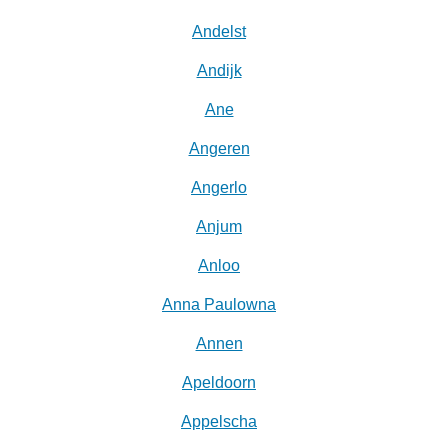
Andelst
Andijk
Ane
Angeren
Angerlo
Anjum
Anloo
Anna Paulowna
Annen
Apeldoorn
Appelscha