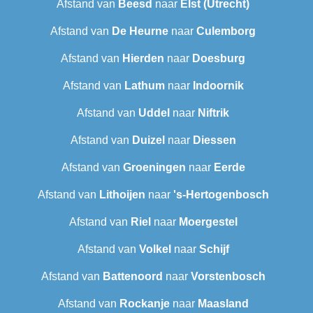
Afstand van
Beesd
naar
Elst (Utrecht)
Afstand van
De Heurne
naar
Culemborg
Afstand van
Hierden
naar
Doesburg
Afstand van
Lathum
naar
Indoornik
Afstand van
Uddel
naar
Niftrik
Afstand van
Duizel
naar
Diessen
Afstand van
Groeningen
naar
Eerde
Afstand van
Lithoijen
naar
's-Hertogenbosch
Afstand van
Riel
naar
Moergestel
Afstand van
Volkel
naar
Schijf
Afstand van
Battenoord
naar
Vorstenbosch
Afstand van
Rockanje
naar
Maasland