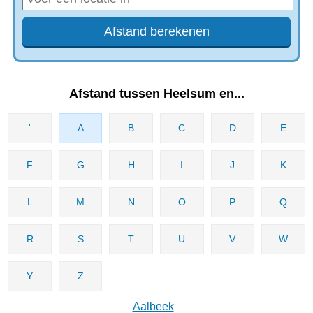
Afstand tussen Heelsum en...
'
A
B
C
D
E
F
G
H
I
J
K
L
M
N
O
P
Q
R
S
T
U
V
W
Y
Z
Aalbeek