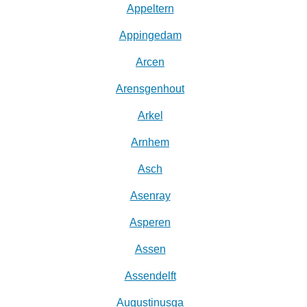
Appeltern
Appingedam
Arcen
Arensgenhout
Arkel
Arnhem
Asch
Asenray
Asperen
Assen
Assendelft
Augustinusga