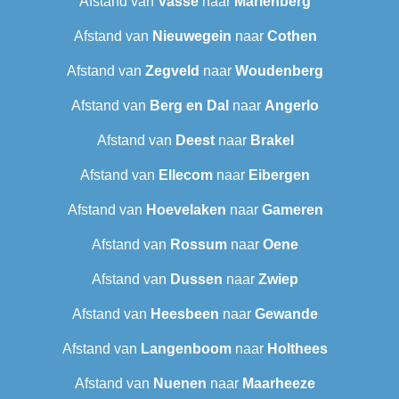
Afstand van
Vasse
naar
Marienberg
Afstand van
Nieuwegein
naar
Cothen
Afstand van
Zegveld
naar
Woudenberg
Afstand van
Berg en Dal
naar
Angerlo
Afstand van
Deest
naar
Brakel
Afstand van
Ellecom
naar
Eibergen
Afstand van
Hoevelaken
naar
Gameren
Afstand van
Rossum
naar
Oene
Afstand van
Dussen
naar
Zwiep
Afstand van
Heesbeen
naar
Gewande
Afstand van
Langenboom
naar
Holthees
Afstand van
Nuenen
naar
Maarheeze