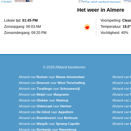
Het weer in Almere
Lokale tijd:
01:45 PM
Voorspelling:
Clea
Zonsopgang: 06:03 AM
Temperatuur:
18.0°
Zonsondergang: 09:20 PM
Vochtigheid: 40%
© 2026
Afstand berekenen
Afstand van
Ruinen
naar
Nieuw-Amsterdam
Afstand van
Afstand van
Doezum
naar
West-Terschelling
Afstand van
Afstand van
Tinallinge
naar
Schouwerzijl
Afstand van
Afstand van
Meijel
naar
Margraten
Afstand van
Afstand van
Obdam
naar
Niedorp
Afstand van
Afstand van
Oldenzaal
naar
Hertme
Afstand van
Afstand van
De Glind
naar
Appeltern
Afstand van
Afstand van
Brandevoort
naar
Berlicum
Afstand van
Afstand van
Waspik
naar
Sprang-Capelle
Afstand van
Afstand van
Rockanje
naar
Nieuwkoop