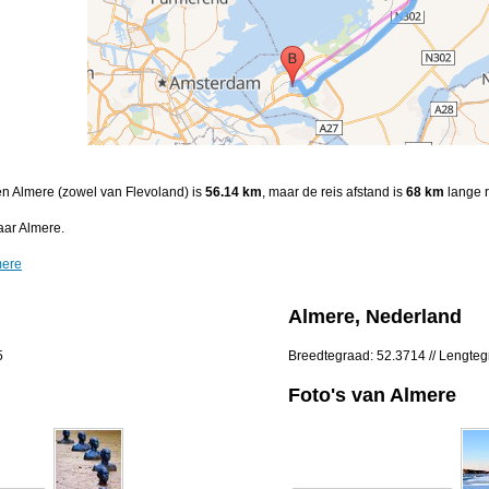
en Almere (zowel van Flevoland) is
56.14 km
, maar de reis afstand is
68 km
lange r
aar Almere.
mere
Almere, Nederland
5
Breedtegraad: 52.3714 // Lengte
Foto's van Almere