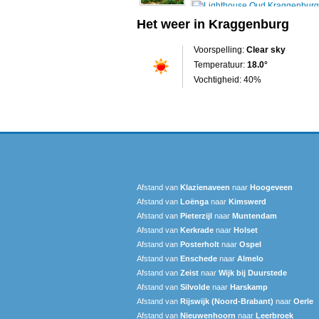
Het weer in Kraggenburg
Voorspelling:
Clear sky
Temperatuur:
18.0°
Vochtigheid: 40%
Afstand van
Klazienaveen
naar
Hoogeveen
Afstand van
Loënga
naar
Kimswerd
Afstand van
Pieterzijl
naar
Muntendam
Afstand van
Kerkrade
naar
Holset
Afstand van
Posterholt
naar
Ospel
Afstand van
Enschede
naar
Almelo
Afstand van
Zeist
naar
Wijk bij Duurstede
Afstand van
Silvolde
naar
Harskamp
Afstand van
Rijswijk (Noord-Brabant)
naar
Oerle
Afstand van
Nieuwenhoorn
naar
Leerbroek