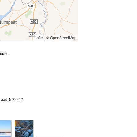
Leaflet
|
© OpenStreetMap
oute.
graad: 5.22212