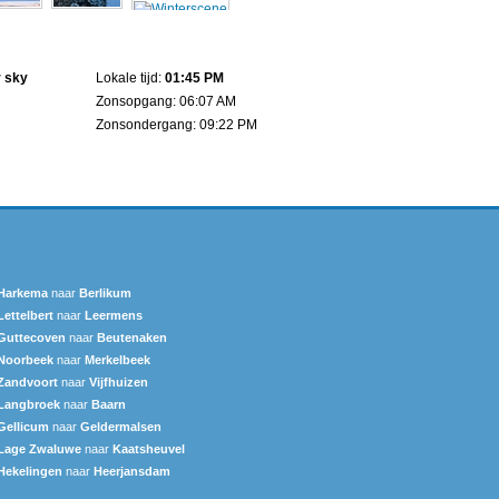
r sky
Lokale tijd:
01:45 PM
Zonsopgang: 06:07 AM
Zonsondergang: 09:22 PM
Harkema
naar
Berlikum
Lettelbert
naar
Leermens
Guttecoven
naar
Beutenaken
Noorbeek
naar
Merkelbeek
Zandvoort
naar
Vijfhuizen
Langbroek
naar
Baarn
Gellicum
naar
Geldermalsen
Lage Zwaluwe
naar
Kaatsheuvel
Hekelingen
naar
Heerjansdam