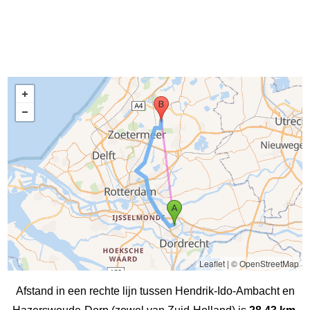
Leaflet
|
© OpenStreetMap
Afstand in een rechte lijn tussen Hendrik-Ido-Ambacht en