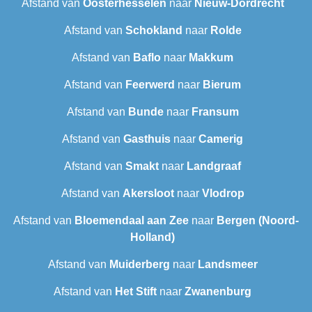
Afstand van
Oosterhesselen
naar
Nieuw-Dordrecht
Afstand van
Schokland
naar
Rolde
Afstand van
Baflo
naar
Makkum
Afstand van
Feerwerd
naar
Bierum
Afstand van
Bunde
naar
Fransum
Afstand van
Gasthuis
naar
Camerig
Afstand van
Smakt
naar
Landgraaf
Afstand van
Akersloot
naar
Vlodrop
Afstand van
Bloemendaal aan Zee
naar
Bergen (Noord-
Holland)
Afstand van
Muiderberg
naar
Landsmeer
Afstand van
Het Stift
naar
Zwanenburg