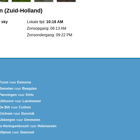
n (Zuid-Holland)
r sky
Lokale tijd:
10:18 AM
Zonsopgang: 06:13 AM
Zonsondergang: 09:22 PM
Tzum
naar
Exmorra
Bemelen
naar
Beegden
Panningen
naar
Oirlo
Uithoorn
naar
Landsmeer
De Bilt
naar
Cothen
Erichem
naar
Doornik
Ubbergen
naar
Ommeren
's-Hertogenbosch
naar
Helenaveen
Vlijmen
naar
Steensel