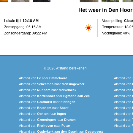
Het weer in Den Hoor
Lokale tijd:
10:18 AM
Voorspelling:
Clea
Zonsopgang: 06:15 AM
Temperatuur:
18.0°
Zonsondergang: 09:22 PM
Vochtigheid: 40%
© 2026
Afstand berekenen
Afstand van
Ee
naar
Emmeloord
Afstand van
Afstand van
Scheemda
naar
Mensingeweer
Afstand van
Afstand van
Nunhem
naar
Merkelbeek
Afstand van
Afstand van
Kortenhoef
naar
Egmond aan Zee
Afstand van
Afstand van
Grafhorst
naar
Fleringen
Afstand van
Afstand van
Bruchem
naar
Soest
Afstand van
Afstand van
Ochten
naar
Ingen
Afstand van
Afstand van
Groeningen
naar
Drunen
Afstand van
Afstand van
Riethoven
naar
Putte
Afstand van
Afstand van
Ouderkerk aan den IJssel
naar
Oegstgeest