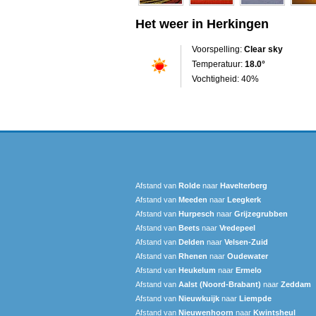
Het weer in Herkingen
Voorspelling:
Clear sky
Temperatuur:
18.0°
Vochtigheid: 40%
Afstand van
Rolde
naar
Havelterberg
Afstand van
Meeden
naar
Leegkerk
Afstand van
Hurpesch
naar
Grijzegrubben
Afstand van
Beets
naar
Vredepeel
Afstand van
Delden
naar
Velsen-Zuid
Afstand van
Rhenen
naar
Oudewater
Afstand van
Heukelum
naar
Ermelo
Afstand van
Aalst (Noord-Brabant)
naar
Zeddam
Afstand van
Nieuwkuijk
naar
Liempde
Afstand van
Nieuwenhoorn
naar
Kwintsheul