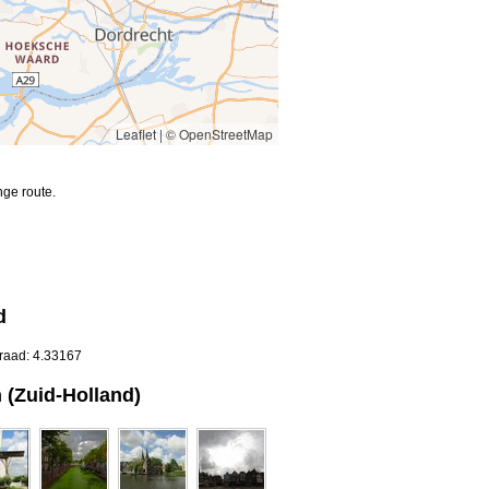
Leaflet
|
© OpenStreetMap
ge route.
d
graad: 4.33167
 (Zuid-Holland)