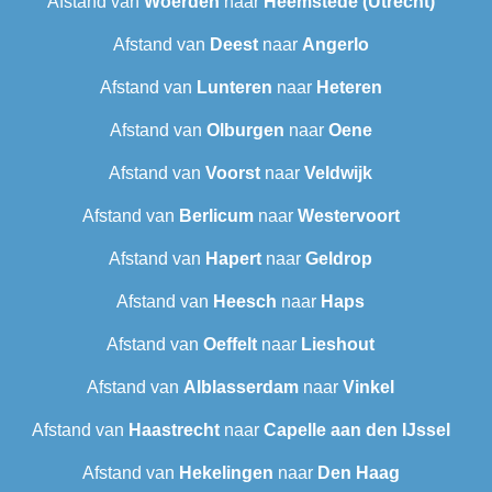
Afstand van
Woerden
naar
Heemstede (Utrecht)
Afstand van
Deest
naar
Angerlo
Afstand van
Lunteren
naar
Heteren
Afstand van
Olburgen
naar
Oene
Afstand van
Voorst
naar
Veldwijk
Afstand van
Berlicum
naar
Westervoort
Afstand van
Hapert
naar
Geldrop
Afstand van
Heesch
naar
Haps
Afstand van
Oeffelt
naar
Lieshout
Afstand van
Alblasserdam
naar
Vinkel
Afstand van
Haastrecht
naar
Capelle aan den IJssel
Afstand van
Hekelingen
naar
Den Haag