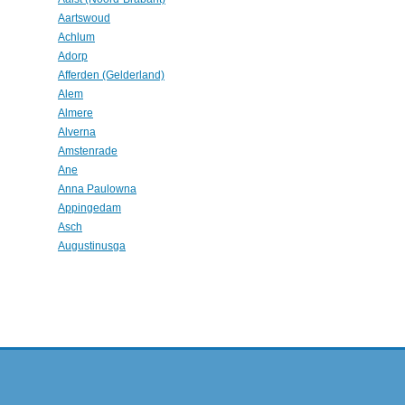
Aartswoud
Achlum
Adorp
Afferden (Gelderland)
Alem
Almere
Alverna
Amstenrade
Ane
Anna Paulowna
Appingedam
Asch
Augustinusga