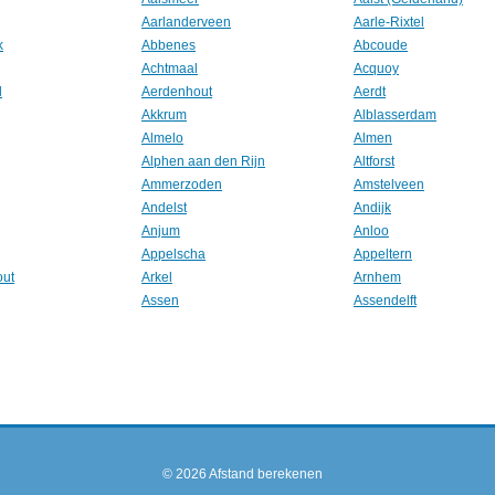
Aarlanderveen
Aarle-Rixtel
k
Abbenes
Abcoude
Achtmaal
Acquoy
l
Aerdenhout
Aerdt
Akkrum
Alblasserdam
Almelo
Almen
Alphen aan den Rijn
Altforst
Ammerzoden
Amstelveen
Andelst
Andijk
Anjum
Anloo
Appelscha
Appeltern
out
Arkel
Arnhem
Assen
Assendelft
© 2026
Afstand berekenen