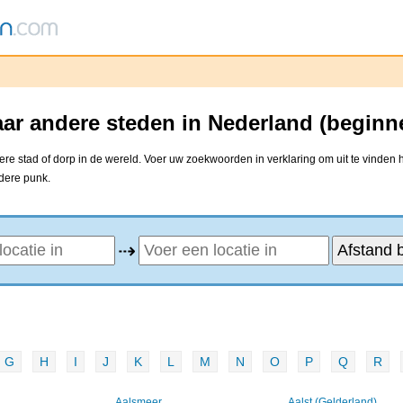
ar andere steden in Nederland (beginn
e stad of dorp in de wereld. Voer uw zoekwoorden in verklaring om uit te vinden 
ndere punk.
⇢
G
H
I
J
K
L
M
N
O
P
Q
R
Aalsmeer
Aalst (Gelderland)