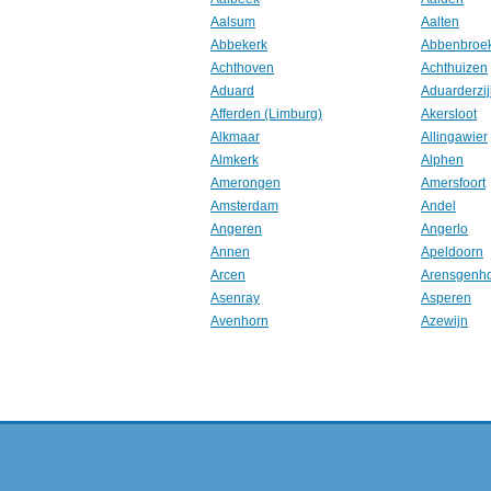
Aalsum
Aalten
Abbekerk
Abbenbroe
Achthoven
Achthuizen
Aduard
Aduarderzij
Afferden (Limburg)
Akersloot
Alkmaar
Allingawier
Almkerk
Alphen
Amerongen
Amersfoort
Amsterdam
Andel
Angeren
Angerlo
Annen
Apeldoorn
Arcen
Arensgenh
Asenray
Asperen
Avenhorn
Azewijn