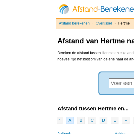
Afstand berekenen
›
Overijssel
›
Hertme
Afstand van Hertme na
Bereken de afstand tussen Hertme en elke ander
hoeveel tijd het kost om van de ene naar de a
Afstand tussen Hertme en...
'
A
B
C
D
E
F
Aalbeek
Aalden