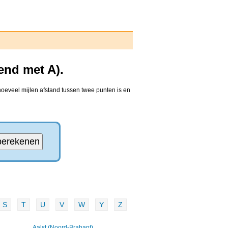
end met A).
hoeveel mijlen afstand tussen twee punten is en
S
T
U
V
W
Y
Z
Aalst (Noord-Brabant)