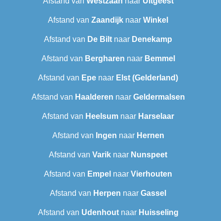
Afstand van
Westzaan
naar
Uitgeest
Afstand van
Zaandijk
naar
Winkel
Afstand van
De Bilt
naar
Denekamp
Afstand van
Bergharen
naar
Bemmel
Afstand van
Epe
naar
Elst (Gelderland)
Afstand van
Haalderen
naar
Geldermalsen
Afstand van
Heelsum
naar
Harselaar
Afstand van
Ingen
naar
Hernen
Afstand van
Varik
naar
Nunspeet
Afstand van
Empel
naar
Vierhouten
Afstand van
Herpen
naar
Gassel
Afstand van
Udenhout
naar
Huisseling