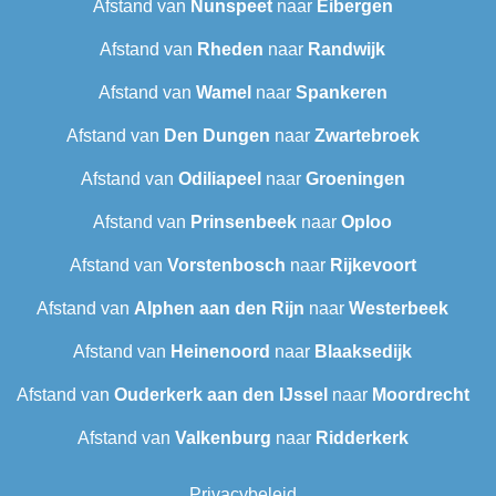
Afstand van
Nunspeet
naar
Eibergen
Afstand van
Rheden
naar
Randwijk
Afstand van
Wamel
naar
Spankeren
Afstand van
Den Dungen
naar
Zwartebroek
Afstand van
Odiliapeel
naar
Groeningen
Afstand van
Prinsenbeek
naar
Oploo
Afstand van
Vorstenbosch
naar
Rijkevoort
Afstand van
Alphen aan den Rijn
naar
Westerbeek
Afstand van
Heinenoord
naar
Blaaksedijk
Afstand van
Ouderkerk aan den IJssel
naar
Moordrecht
Afstand van
Valkenburg
naar
Ridderkerk
Privacybeleid