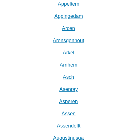
Appeltern
Appingedam
Arcen
Arensgenhout
Arkel
Arnhem
Asch
Asenray
Asperen
Assen
Assendelft
Augustinusga