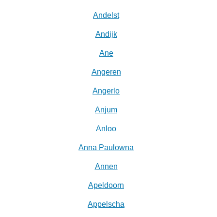
Andelst
Andijk
Ane
Angeren
Angerlo
Anjum
Anloo
Anna Paulowna
Annen
Apeldoorn
Appelscha