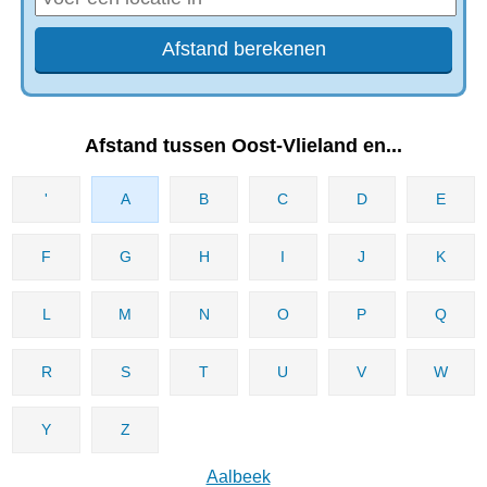
Afstand tussen Oost-Vlieland en...
'
A
B
C
D
E
F
G
H
I
J
K
L
M
N
O
P
Q
R
S
T
U
V
W
Y
Z
Aalbeek