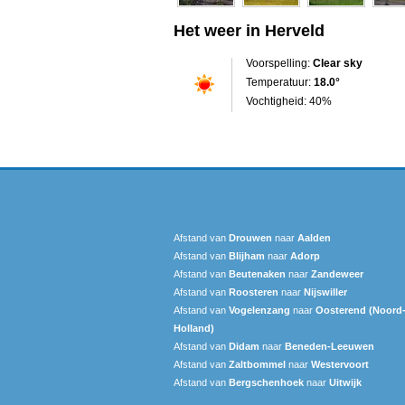
Het weer in Herveld
Voorspelling:
Clear sky
Temperatuur:
18.0°
Vochtigheid: 40%
Afstand van
Drouwen
naar
Aalden
Afstand van
Blijham
naar
Adorp
Afstand van
Beutenaken
naar
Zandeweer
Afstand van
Roosteren
naar
Nijswiller
Afstand van
Vogelenzang
naar
Oosterend (Noord
Holland)
Afstand van
Didam
naar
Beneden-Leeuwen
Afstand van
Zaltbommel
naar
Westervoort
Afstand van
Bergschenhoek
naar
Uitwijk