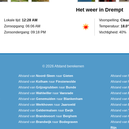
Het weer in Drempt
Lokale tijd:
12:28 AM
Voorspelling:
Clea
Zonsopgang: 06:06 AM
Temperatuur:
18.0°
Zonsondergang: 09:18 PM
Vochtigheid: 40%
© 2026
Afstand berekenen
Afstand van
Noord-Sleen
naar
Gieten
Afstand van
Afstand van
Kolham
naar
Finsterwolde
Afstand van
Afstand van
Grijzegrubben
naar
Bunde
Afstand van
Afstand van
Wahlwiller
naar
Vaesrade
Afstand van
-
Afstand van
Genemuiden
naar
Blankenham
Afstand van
Afstand van
Werkhoven
naar
Jaarsveld
Afstand van
Afstand van
Geldermalsen
naar
Ewijk
Afstand van
Afstand van
Brandevoort
naar
Berghem
Afstand van
Afstand van
Brandwijk
naar
Bodegraven
Afstand van
Rijn