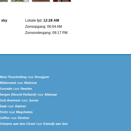
r sky
Lokale tijd:
12:28 AM
Zonsopgang: 06:04 AM
Zonsondergang: 09:17 PM
West-Terschelling
naar
Dongjum
Wildervank
naar
Niehove
Kunrade
naar
Heerlen
Bergen (Noord-Holland)
naar
Alkmaar
Oud-Avereest
naar
Junne
Baak
naar
Alphen
Tricht
naar
Megchelen
Geffen
naar
Dinther
Krimpen aan den IJssel
naar
Katwijk aan den