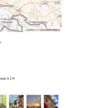
Leaflet
|
© OpenStreetMap
e.
raad: 6.174