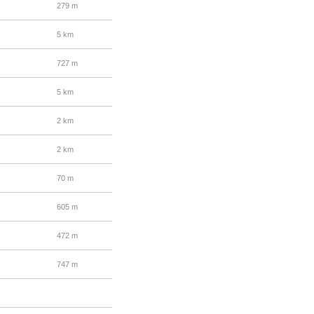
279 m
5 km
727 m
5 km
2 km
2 km
70 m
605 m
472 m
747 m