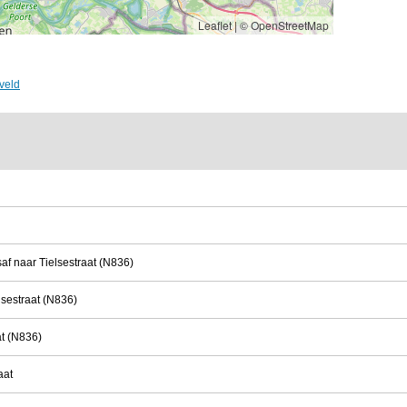
Leaflet
|
© OpenStreetMap
veld
af naar Tielsestraat (N836)
lsestraat (N836)
at (N836)
aat