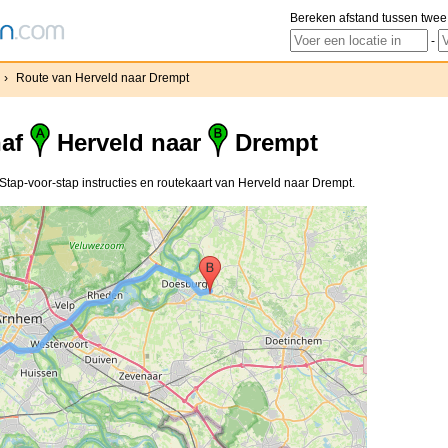
Bereken afstand tussen twee
-
›
Route van Herveld naar Drempt
naf
Herveld naar
Drempt
tap-voor-stap instructies en routekaart van Herveld naar Drempt.