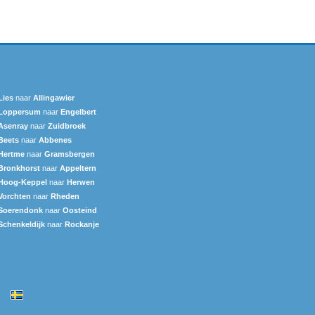
Lies
naar
Allingawier
Loppersum
naar
Engelbert
Asenray
naar
Zuidbroek
Beets
naar
Abbenes
Hertme
naar
Gramsbergen
Bronkhorst
naar
Appeltern
Hoog-Keppel
naar
Herwen
Vorchten
naar
Rheden
Soerendonk
naar
Oosteind
Schenkeldijk
naar
Rockanje