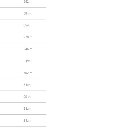
341 m
58 m
354 m
278 m
246 m
2 km
702 m
8 km
90 m
5 km
2 km