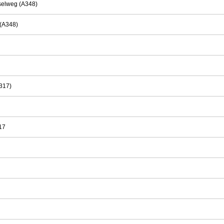
sselweg (A348)
 (A348)
N317)
17