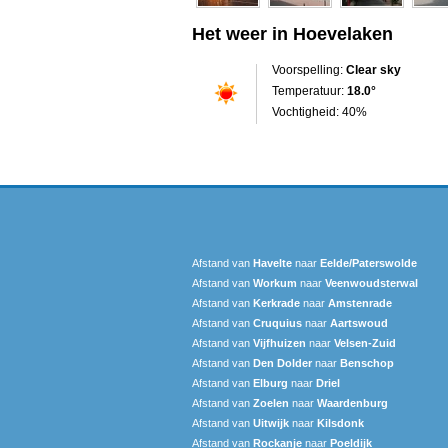
Het weer in Hoevelaken
Voorspelling:
Clear sky
Temperatuur:
18.0°
Vochtigheid: 40%
Afstand van
Havelte
naar
Eelde/Paterswolde
Afstand van
Workum
naar
Veenwoudsterwal
Afstand van
Kerkrade
naar
Amstenrade
Afstand van
Cruquius
naar
Aartswoud
Afstand van
Vijfhuizen
naar
Velsen-Zuid
Afstand van
Den Dolder
naar
Benschop
Afstand van
Elburg
naar
Driel
Afstand van
Zoelen
naar
Waardenburg
Afstand van
Uitwijk
naar
Kilsdonk
Afstand van
Rockanje
naar
Poeldijk