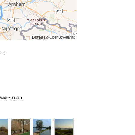
Leaflet
|
© OpenStreetMap
ute.
graad: 5.66601