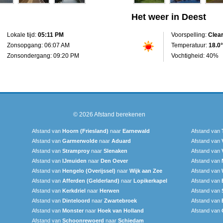
Het weer in Deest
Lokale tijd:
05:11 PM
Voorspelling:
Clea
Zonsopgang: 06:07 AM
Temperatuur:
18.0°
Zonsondergang: 09:20 PM
Vochtigheid: 40%
© 2026
Afstand berekenen
Afstand van
Hoorn (Friesland)
naar
Earnewald
Afstand van
Afstand van
Garmerwolde
naar
Aduard
Afstand van
Afstand van
Stramproy
naar
Slenaken
Afstand van
Afstand van
IJmuiden
naar
Den Oever
Afstand van
Afstand van
Hengelo (Overijssel)
naar
Wijk aan Zee
Afstand van
Afstand van
Afferden (Gelderland)
naar
Lopikerkapel
Afstand van
Afstand van
Kerkdriel
naar
Herwen
Afstand van
Afstand van
Dinteloord
naar
Zwartebroek
Afstand van
Afstand van
Monster
naar
Hoek van Holland
Afstand van
Afstand van
Schoonrewoerd
naar
Schiedam