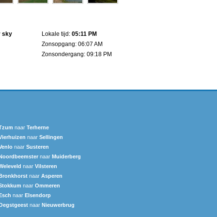
r sky
Lokale tijd:
05:11 PM
Zonsopgang: 06:07 AM
Zonsondergang: 09:18 PM
Tzum
naar
Terherne
Vierhuizen
naar
Sellingen
Venlo
naar
Susteren
Noordbeemster
naar
Muiderberg
Weleveld
naar
Vilsteren
Bronkhorst
naar
Asperen
Stokkum
naar
Ommeren
Esch
naar
Elsendorp
Oegstgeest
naar
Nieuwerbrug