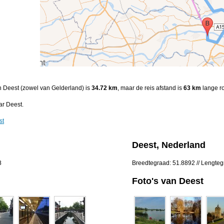
n Deest (zowel van Gelderland) is
34.72 km
, maar de reis afstand is
63 km
lange ro
r Deest.
st
Deest, Nederland
8
Breedtegraad: 51.8892 // Lengte
Foto's van Deest