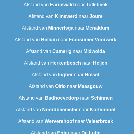
Afstand van
Earnewald
naar
Tollebeek
Afstand van
Kimswerd
naar
Joure
Afstand van
Minnertsga
naar
Menaldum
Afstand van
Hellum
naar
Fransumer Voorwerk
Afstand van
Camerig
naar
Midwolda
Afstand van
Herkenbosch
naar
Heijen
Afstand van
Ingber
naar
Holset
Afstand van
Oirlo
naar
Maasgouw
Afstand van
Badhoevedorp
naar
Schinnen
Afstand van
Noordbeemster
naar
Kortenhoef
Afstand van
Wervershoof
naar
Velserbroek
Afstand van
Enter
naar
De Lutte