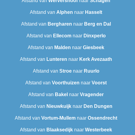
Afstand van
Wervershoof
naar
Schagen
Afstand van
Alphen
naar
Hasselt
Afstand van
Bergharen
naar
Berg en Dal
Afstand van
Ellecom
naar
Dinxperlo
Afstand van
Malden
naar
Giesbeek
Afstand van
Lunteren
naar
Kerk Avezaath
Afstand van
Stroe
naar
Ruurlo
Afstand van
Voorthuizen
naar
Voorst
Afstand van
Bakel
naar
Vragender
Afstand van
Nieuwkuijk
naar
Den Dungen
Afstand van
Vortum-Mullem
naar
Ossendrecht
Afstand van
Blaaksedijk
naar
Westerbeek