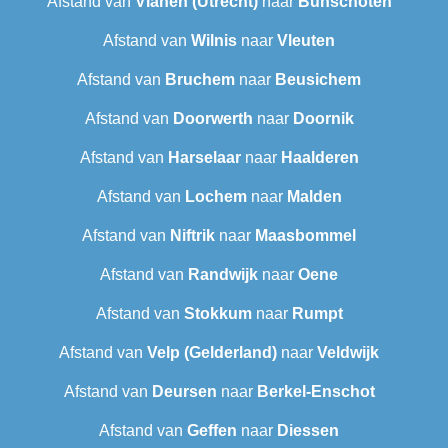
Afstand van
Vianen (Utrecht)
naar
Bunschoten
Afstand van
Wilnis
naar
Vleuten
Afstand van
Bruchem
naar
Beusichem
Afstand van
Doorwerth
naar
Doornik
Afstand van
Harselaar
naar
Haalderen
Afstand van
Lochem
naar
Malden
Afstand van
Niftrik
naar
Maasbommel
Afstand van
Randwijk
naar
Oene
Afstand van
Stokkum
naar
Rumpt
Afstand van
Velp (Gelderland)
naar
Veldwijk
Afstand van
Deursen
naar
Berkel-Enschot
Afstand van
Geffen
naar
Diessen