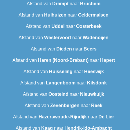
Afstand van
Drempt
naar
Bruchem
Afstand van
Hulhuizen
naar
Geldermalsen
Afstand van
Uddel
naar
Oosterbeek
Afstand van
Westervoort
naar
Wadenoijen
Afstand van
Dieden
naar
Beers
Afstand van
Haren (Noord-Brabant)
naar
Hapert
Afstand van
Huisseling
naar
Heeswijk
Afstand van
Langenboom
naar
Kilsdonk
Afstand van
Oosteind
naar
Nieuwkuijk
Afstand van
Zevenbergen
naar
Reek
Afstand van
Hazerswoude-Rijndijk
naar
De Lier
Afstand van
Kaag
naar
Hendrik-Ido-Ambacht