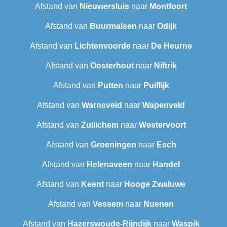
Afstand van
Nieuwersluis
naar
Montfoort
Afstand van
Buurmalsen
naar
Odijk
Afstand van
Lichtenvoorde
naar
De Heurne
Afstand van
Oosterhout
naar
Niftrik
Afstand van
Putten
naar
Puiflijk
Afstand van
Warnsveld
naar
Wapenveld
Afstand van
Zuilichem
naar
Westervoort
Afstand van
Groeningen
naar
Esch
Afstand van
Helenaveen
naar
Handel
Afstand van
Keent
naar
Hooge Zwaluwe
Afstand van
Vessem
naar
Nuenen
Afstand van
Hazerswoude-Rijndijk
naar
Waspik