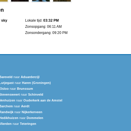
en
r sky
Lokale tijd:
03:32 PM
Zonsopgang: 06:11 AM
Zonsondergang: 09:20 PM
Bareveld
naar
Aduarderzijl
Lutjegast
naar
Haren (Groningen)
Elsloo
naar
Brunssum
Stevensweert
naar
Schinveld
Venhuizen
naar
Ouderkerk aan de Amstel
Barchem
naar
Aerdt
Randwijk
naar
Nijkerkerveen
Hedikhuizen
naar
Dommelen
Vlierden
naar
Teteringen