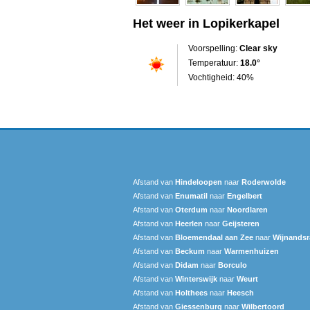
Het weer in Lopikerkapel
Voorspelling:
Clear sky
Temperatuur:
18.0°
Vochtigheid: 40%
Afstand van
Hindeloopen
naar
Roderwolde
Afstand van
Enumatil
naar
Engelbert
Afstand van
Oterdum
naar
Noordlaren
Afstand van
Heerlen
naar
Geijsteren
Afstand van
Bloemendaal aan Zee
naar
Wijnandsr
Afstand van
Beckum
naar
Warmenhuizen
Afstand van
Didam
naar
Borculo
Afstand van
Winterswijk
naar
Weurt
Afstand van
Holthees
naar
Heesch
Afstand van
Giessenburg
naar
Wilbertoord