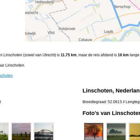
en Linschoten (zowel van Utrecht) is
11.75 km
, maar de reis afstand is
16 km
lange 
aar Linschoten.
nschoten
Linschoten, Nederla
3
Breedtegraad: 52.0613 // Lengteg
Foto's van Linschote