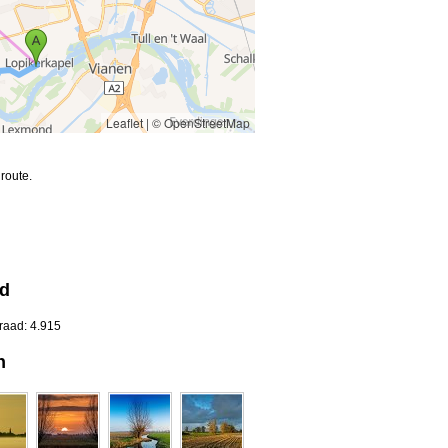
Leaflet
|
© OpenStreetMap
route.
nd
raad: 4.915
n