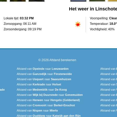
Het weer in Linschot
Lokale tijd:
03:32 PM
Voorspelling:
Clea
Zonsopgang: 06:11 AM
Temperatuur:
18.0°
Zonsondergang: 09:19 PM
Vochtigheid: 40%
© 2026
Afstand berekenen
Afstand van
Opeinde
naar
Leeuwarden
Afstand van
Afstand van
Ganzedijk
naar
Finsterwolde
Afstand van
Afstand van
Usquert
naar
Saaxumhuizen
Afstand van
Afstand van
Kerkrade
naar
Holset
Afstand van
ade
Afstand van
Medemblik
naar
De Koog
Afstand van
Afstand van
Wijk bij Duurstede
naar
Genemuiden
Afstand van
Afstand van
Herwen
naar
Hengelo (Gelderland)
Afstand van
Afstand van
Cromvoirt
naar
Berkel-Enschot
Afstand van
Afstand van
Nispen
naar
Mierlo
Afstand van
Afstand van
Ouddorp
naar
Katwijk aan den Rijn