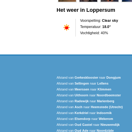
Het weer in Loppersum
Voorspelling:
Clear sky
Temperatuur:
18.0°
Vochtigheid: 40%
Afstand van
Gerkesklooster
naar
Dongjum
Afstand van
Sellingen
naar
Lellens
Afstand van
Meerssen
naar
Klimmen
Afstand van
Uithoorn
naar
Noordbeemster
Afstand van
Radewijk
naar
Marienberg
Afstand van
Asch
naar
Heemstede (Utrecht)
Afstand van
Kerkdriel
naar
Indoornik
Afstand van
Elsendorp
naar
Wekerom
Afstand van
Oud Gastel
naar
Nieuwendijk
Afstand van
Oud Ade
naar
Noordzijde