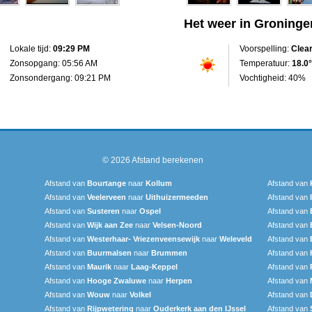
Het weer in Groninge
Lokale tijd:
09:29 PM
Voorspelling:
Clea
Zonsopgang: 05:56 AM
Temperatuur:
18.0°
Zonsondergang: 09:21 PM
Vochtigheid: 40%
© 2026
Afstand berekenen
Afstand van
Bourtange
naar
Kollum
Afstand van
Afstand van
Veelerveen
naar
Uithuizermeeden
Afstand van
Afstand van
Susteren
naar
Ospel
Afstand van
Afstand van
Wijk aan Zee
naar
Velsen-Noord
Afstand van
Afstand van
Westerhaar- Vriezenveensewijk
naar
Weleveld
Afstand van
Afstand van
Buurmalsen
naar
Brummen
Afstand van
Afstand van
Maurik
naar
Laag-Keppel
Afstand van
Afstand van
Hooge Zwaluwe
naar
Herpen
Afstand van
Afstand van
Wouw
naar
Volkel
Afstand van
Afstand van
Rijpwetering
naar
Ouderkerk aan den IJssel
Afstand van