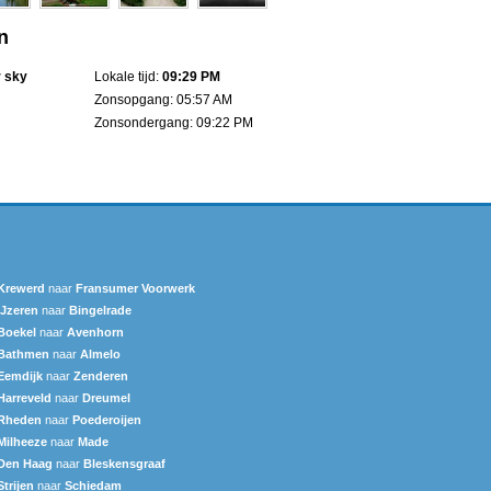
n
r sky
Lokale tijd:
09:29 PM
Zonsopgang: 05:57 AM
Zonsondergang: 09:22 PM
Krewerd
naar
Fransumer Voorwerk
IJzeren
naar
Bingelrade
Boekel
naar
Avenhorn
Bathmen
naar
Almelo
Eemdijk
naar
Zenderen
Harreveld
naar
Dreumel
Rheden
naar
Poederoijen
Milheeze
naar
Made
Den Haag
naar
Bleskensgraaf
Strijen
naar
Schiedam