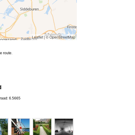
Leaflet
|
© OpenStreetMap
e route.
d
raad: 6.5665
n