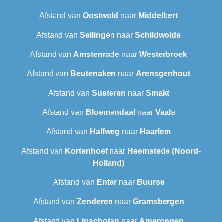
Afstand van
Oostwold
naar
Middelbert
Afstand van
Sellingen
naar
Schildwolde
Afstand van
Amstenrade
naar
Westerbroek
Afstand van
Beutenaken
naar
Arensgenhout
Afstand van
Susteren
naar
Smakt
Afstand van
Bloemendaal
naar
Vaals
Afstand van
Halfweg
naar
Haarlem
Afstand van
Kortenhoef
naar
Heemstede (Noord-
Holland)
Afstand van
Enter
naar
Buurse
Afstand van
Zenderen
naar
Gramsbergen
Afstand van
Linschoten
naar
Amerongen