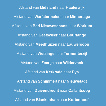
Afstand van
Midsland
naar
Haulerwijk
Afstand van
Warfstermolen
naar
Minnertsga
Afstand van
Bad Nieuweschans
naar
Workum
Afstand van
Geefsweer
naar
Bourtange
Afstand van
Meedhuizen
naar
Lauwersoog
Afstand van
Wetsinge
naar
Termunterzijl
Afstand van
Zeerijp
naar
Wildervank
Afstand van
Kerkrade
naar
Eys
Afstand van
Schimmert
naar
Nieuwstadt
Afstand van
Duivendrecht
naar
Callantsoog
Afstand van
Blankenham
naar
Kortenhoef