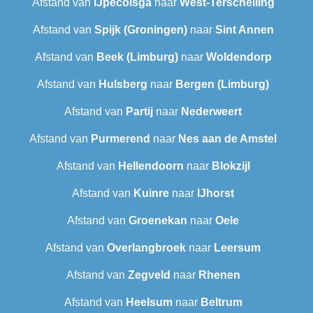
Afstand van
IJpecolsga
naar
West-Terschelling
Afstand van
Spijk (Groningen)
naar
Sint Annen
Afstand van
Beek (Limburg)
naar
Woldendorp
Afstand van
Hulsberg
naar
Bergen (Limburg)
Afstand van
Partij
naar
Nederweert
Afstand van
Purmerend
naar
Nes aan de Amstel
Afstand van
Hellendoorn
naar
Blokzijl
Afstand van
Kuinre
naar
IJhorst
Afstand van
Groenekan
naar
Oele
Afstand van
Overlangbroek
naar
Leersum
Afstand van
Zegveld
naar
Rhenen
Afstand van
Heelsum
naar
Beltrum