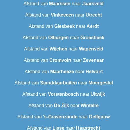
Afstand van
Maarssen
naar
Jaarsveld
Afstand van
Vinkeveen
naar
Utrecht
Afstand van
Giesbeek
naar
Aerdt
Afstand van
Olburgen
naar
Groesbeek
Afstand van
Wijchen
naar
Wapenveld
Afstand van
Cromvoirt
naar
Zevenaar
Afstand van
Maarheeze
naar
Helvoirt
Afstand van
Standdaarbuiten
naar
Moergestel
Afstand van
Vorstenbosch
naar
Uitwijk
Afstand van
De Zilk
naar
Wintelre
Afstand van
's-Gravenzande
naar
Delfgauw
Afstand van
Lisse
naar
Haastrecht