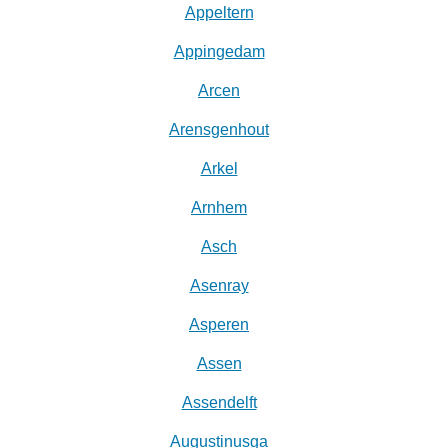
Appeltern
Appingedam
Arcen
Arensgenhout
Arkel
Arnhem
Asch
Asenray
Asperen
Assen
Assendelft
Augustinusga