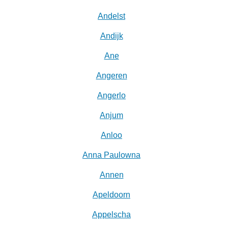
Andelst
Andijk
Ane
Angeren
Angerlo
Anjum
Anloo
Anna Paulowna
Annen
Apeldoorn
Appelscha