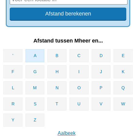
Afstand tussen Mheer en...
'
A
B
C
D
E
F
G
H
I
J
K
L
M
N
O
P
Q
R
S
T
U
V
W
Y
Z
Aalbeek