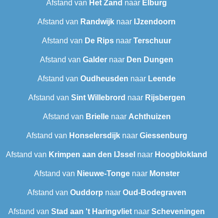
Afstand van
Het Zand
naar
Elburg
Afstand van
Randwijk
naar
IJzendoorn
Afstand van
De Rips
naar
Terschuur
Afstand van
Galder
naar
Den Dungen
Afstand van
Oudheusden
naar
Leende
Afstand van
Sint Willebrord
naar
Rijsbergen
Afstand van
Brielle
naar
Achthuizen
Afstand van
Honselersdijk
naar
Giessenburg
Afstand van
Krimpen aan den IJssel
naar
Hoogblokland
Afstand van
Nieuwe-Tonge
naar
Monster
Afstand van
Ouddorp
naar
Oud-Bodegraven‎
Afstand van
Stad aan 't Haringvliet
naar
Scheveningen‎