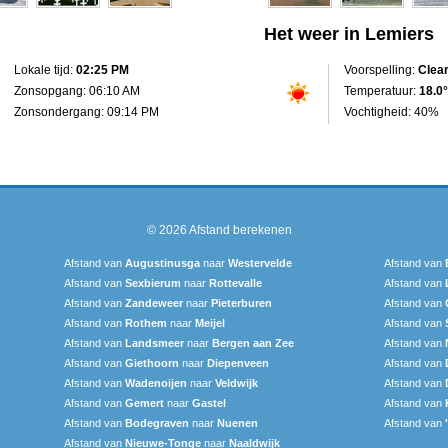
Het weer in Lemiers
Lokale tijd:
02:25 PM
Voorspelling:
Clea
Zonsopgang: 06:10 AM
Temperatuur:
18.0°
Zonsondergang: 09:14 PM
Vochtigheid: 40%
© 2026
Afstand berekenen
Afstand van
Augustinusga
naar
Westervelde
Afstand van
Afstand van
Sexbierum‎
naar
Rottevalle
Afstand van
Afstand van
Zandeweer
naar
Pieterburen
Afstand van
Afstand van
Rothem
naar
Meijel
Afstand van
Afstand van
Landsmeer
naar
Bergen aan Zee
Afstand van
Afstand van
Giethoorn
naar
Diepenveen
Afstand van
Afstand van
Wadenoijen
naar
Veldwijk
Afstand van
Afstand van
Gemert
naar
Gastel
Afstand van
Afstand van
Bodegraven
naar
Nuenen
Afstand van
Afstand van
Nieuwe-Tonge
naar
Naaldwijk