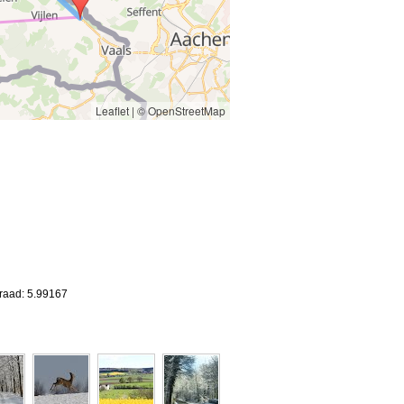
Leaflet
|
© OpenStreetMap
graad: 5.99167