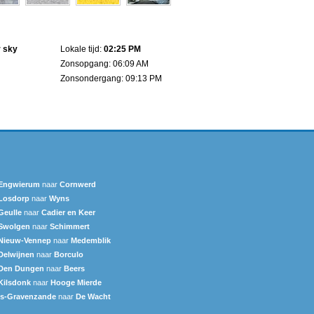
r sky
Lokale tijd:
02:25 PM
Zonsopgang: 06:09 AM
Zonsondergang: 09:13 PM
Engwierum
naar
Cornwerd
Losdorp
naar
Wyns
Geulle
naar
Cadier en Keer
Swolgen
naar
Schimmert
Nieuw-Vennep
naar
Medemblik
Delwijnen
naar
Borculo
Den Dungen
naar
Beers
Kilsdonk
naar
Hooge Mierde
's-Gravenzande
naar
De Wacht