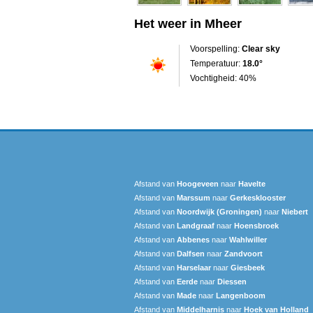
Het weer in Mheer
Voorspelling:
Clear sky
Temperatuur:
18.0°
Vochtigheid: 40%
Afstand van
Hoogeveen
naar
Havelte
Afstand van
Marssum
naar
Gerkesklooster
Afstand van
Noordwijk (Groningen)
naar
Niebert
Afstand van
Landgraaf
naar
Hoensbroek
Afstand van
Abbenes
naar
Wahlwiller
Afstand van
Dalfsen
naar
Zandvoort
Afstand van
Harselaar
naar
Giesbeek
Afstand van
Eerde
naar
Diessen
Afstand van
Made
naar
Langenboom
Afstand van
Middelharnis
naar
Hoek van Holland