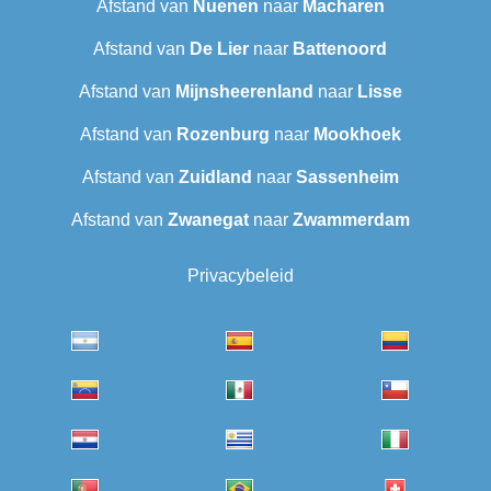
Afstand van
Nuenen
naar
Macharen
Afstand van
De Lier
naar
Battenoord
Afstand van
Mijnsheerenland
naar
Lisse
Afstand van
Rozenburg
naar
Mookhoek
Afstand van
Zuidland
naar
Sassenheim
Afstand van
Zwanegat
naar
Zwammerdam
Privacybeleid