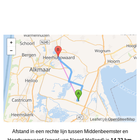
Leaflet
|
© OpenStreetMap
Afstand in een rechte lijn tussen Middenbeemster en