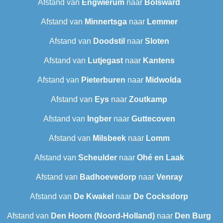
Afstand van
Engwierum
naar
Bolsward‎
Afstand van
Minnertsga
naar
Lemmer
Afstand van
Doodstil
naar
Sloten
Afstand van
Lutjegast
naar
Kantens
Afstand van
Pieterburen
naar
Midwolda
Afstand van
Eys
naar
Zoutkamp
Afstand van
Ingber
naar
Guttecoven
Afstand van
Milsbeek
naar
Lomm
Afstand van
Scheulder
naar
Ohé en Laak
Afstand van
Badhoevedorp
naar
Venray
Afstand van
De Kwakel
naar
De Cocksdorp
Afstand van
Den Hoorn (Noord-Holland)
naar
Den Burg