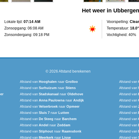
Het weer in Ubberge
Lokale tijd:
07:14 AM
Voorspelling:
Clea
Zonsopgang: 06:08 AM
Temperatuur:
18.0°
Zonsondergang: 09:18 PM
Vochtigheid: 40%
© 2026
Afstand berekenen
Afstand van
Hooghalen
naar
Grolloo
Afstand van
Afstand van
Surhuizum
naar
Stiens
Afstand van
er
Afstand van
Stadskanaal
naar
Oldehove
Afstand van
Afstand van
Anna Paulowna
naar
Andijk
Afstand van
Afstand van
Velserbroek
naar
Opmeer
Afstand van
Afstand van
Sluis 7
naar
Lutten
Afstand van
Afstand van
De Steeg
naar
Barchem
Afstand van
Afstand van
Andel
naar
Zeddam
Afstand van
Afstand van
Stiphout
naar
Raamsdonk
Afstand van
Afstand van
Meerkerk
naar
Lisse
Afstand van