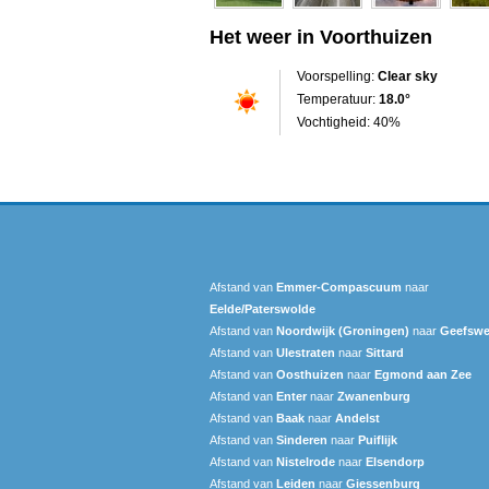
Het weer in Voorthuizen
Voorspelling:
Clear sky
Temperatuur:
18.0°
Vochtigheid: 40%
Afstand van
Emmer-Compascuum
naar
Eelde/Paterswolde
Afstand van
Noordwijk (Groningen)
naar
Geefswe
Afstand van
Ulestraten
naar
Sittard
Afstand van
Oosthuizen
naar
Egmond aan Zee
Afstand van
Enter
naar
Zwanenburg
Afstand van
Baak
naar
Andelst
Afstand van
Sinderen
naar
Puiflijk
Afstand van
Nistelrode
naar
Elsendorp
Afstand van
Leiden
naar
Giessenburg