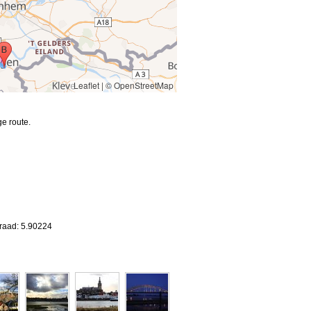
Leaflet
|
© OpenStreetMap
e route.
graad: 5.90224