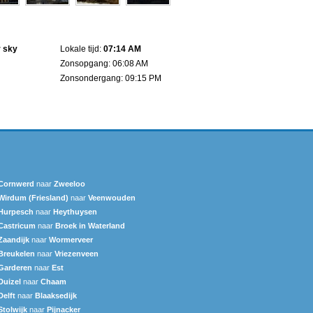
n
r sky
Lokale tijd:
07:14 AM
Zonsopgang: 06:08 AM
Zonsondergang: 09:15 PM
Cornwerd
naar
Zweeloo
Wirdum (Friesland)
naar
Veenwouden
Hurpesch
naar
Heythuysen
Castricum
naar
Broek in Waterland
Zaandijk
naar
Wormerveer
Breukelen
naar
Vriezenveen
Garderen
naar
Est
Duizel
naar
Chaam
Delft
naar
Blaaksedijk
Stolwijk
naar
Pijnacker