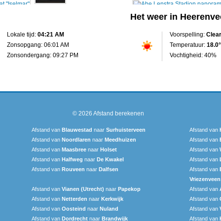
Het weer in Heerenv
Lokale tijd:
04:21 AM
Voorspelling:
Clea
Zonsopgang: 06:01 AM
Temperatuur:
18.0°
Zonsondergang: 09:27 PM
Vochtigheid: 40%
© 2026
Afstand berekenen
Afstand van
Blauwestad
naar
Surhuisterveen
Afstand van
Afstand van
Noordlaren
naar
Meedhuizen
Afstand van
Afstand van
Maasbree
naar
Holset
Afstand van
Afstand van
Halfweg
naar
De Kwakel
Afstand van
Afstand van
Rouveen
naar
Dalfsen
Afstand van
Vriezenveen
Afstand van
Vianen (Utrecht)
naar
Papekop
Afstand van
Afstand van
Netterden
naar
Kerkwijk
Afstand van
Afstand van
Oosteind
naar
Nuland
Afstand van
Afstand van
Dordrecht
naar
Brandwijk
Afstand van