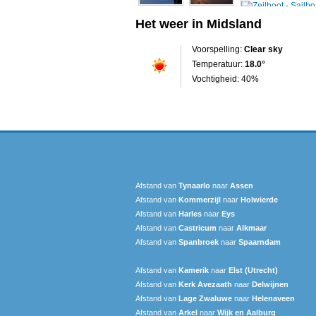
Het weer in Midsland
Voorspelling:
Clear sky
Temperatuur:
18.0°
Vochtigheid: 40%
Afstand van
Tynaarlo
naar
Assen
Afstand van
Kommerzijl
naar
Holwierde
Afstand van
Harles
naar
Eys
Afstand van
Castricum
naar
Alkmaar
Afstand van
Spanbroek
naar
Spaarndam
Afstand van
Kamerik
naar
Elst (Utrecht)
Afstand van
Kerk Avezaath
naar
Delwijnen
Afstand van
Lage Zwaluwe
naar
Helenaveen
Afstand van
Arkel
naar
Wijk en Aalburg