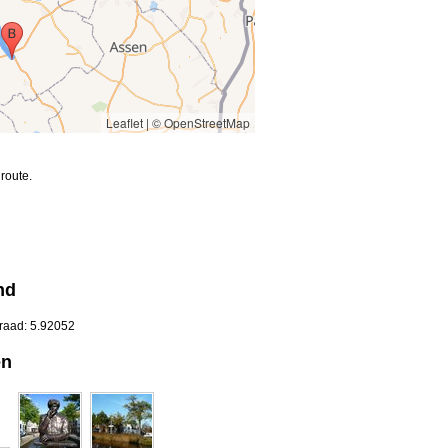
Leaflet
|
© OpenStreetMap
route.
nd
graad: 5.92052
en