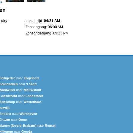
een
r sky
Lokale tijd:
04:21 AM
Zonsopgang: 06:00 AM
Zonsondergang: 09:23 PM
Heiligerlee
naar
Engelbert
Beutenaken
naar
't Stort
Wahlwiller
naar
Nieuwstadt
Loosdrecht
naar
Landsmeer
Benschop
naar
Westerhaar-
sewijk
Andelst
naar
Werkhoven
Chaam
naar
Oene
Vianen (Noord-Brabant)
naar
Reusel
Hillegom
naar
Gouda