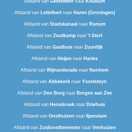
Afstand van
Geefsweer
naar
Koudum
Afstand van
Lettelbert
naar
Haren (Groningen)
Afstand van
Stadskanaal
naar
Ranum
Afstand van
Zoutkamp
naar
't Stort
Afstand van
Gasthuis
naar
Zuurdijk
Afstand van
Heijen
naar
Harles
Afstand van
Wijnandsrade
naar
Nunhem
Afstand van
Abbekerk
naar
Ysselsteyn
Afstand van
Den Burg
naar
Bergen aan Zee
Afstand van
Hensbroek
naar
Driehuis
Afstand van
Oosthuizen
naar
Ilpendam
Afstand van
Zuidoostbeemster
naar
Venhuizen