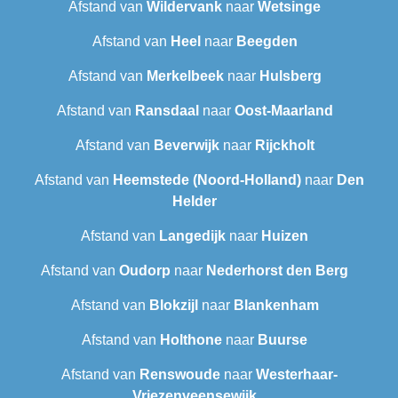
Afstand van
Wildervank
naar
Wetsinge
Afstand van
Heel
naar
Beegden
Afstand van
Merkelbeek
naar
Hulsberg
Afstand van
Ransdaal
naar
Oost-Maarland
Afstand van
Beverwijk
naar
Rijckholt
Afstand van
Heemstede (Noord-Holland)
naar
Den
Helder
Afstand van
Langedijk
naar
Huizen
Afstand van
Oudorp
naar
Nederhorst den Berg
Afstand van
Blokzijl
naar
Blankenham
Afstand van
Holthone
naar
Buurse
Afstand van
Renswoude
naar
Westerhaar-
Vriezenveensewijk