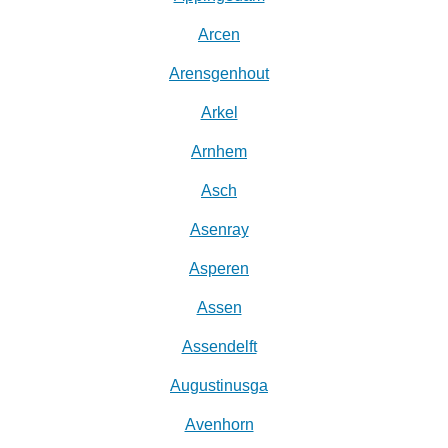
Arcen
Arensgenhout
Arkel
Arnhem
Asch
Asenray
Asperen
Assen
Assendelft
Augustinusga
Avenhorn