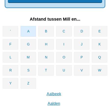
Afstand tussen Mill en...
'
A
B
C
D
E
F
G
H
I
J
K
L
M
N
O
P
Q
R
S
T
U
V
W
Y
Z
Aalbeek
Aalden