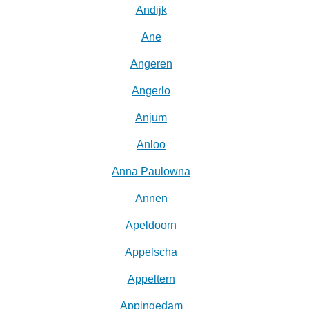
Andijk
Ane
Angeren
Angerlo
Anjum
Anloo
Anna Paulowna
Annen
Apeldoorn
Appelscha
Appeltern
Appingedam